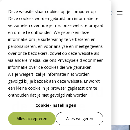
Deze website slaat cookies op je computer op.
Deze cookies worden gebruikt om informatie te
verzamelen over hoe je met onze website omgaat
en om je te onthouden. We gebruiken deze
informatie om je surfervaring te verbeteren en
®
Stelcon
Producten
personaliseren, en voor analyse en meetgegevens
over onze bezoekers, zowel op deze website als
Stelcon®
BTE Groep
Al meer dan
via andere media. Zie ons Privacybeleid voor meer
Railcon®
informatie over de cookies die we gebruiken.
Onze verhalen
100 jaar
Als je weigert, zal je informatie niet worden
Divicon®
Over ons
gevolgd bij je bezoek aan deze website. Er wordt
gegarandeerd
een kleine cookie in je browser geplaatst om te
Over De Meteoor Beton B.V.
Contact
onthouden dat je niet gevolgd wilt worden.
de sterkste
Over Stelcon®
Contact Stelcon®
Cookie-instellingen
Over Railcon®
Contact Railcon®
Bestekservice Stelcon
Alles accepteren
Alles weigeren
Downloads
Over Divicon®
Contact Divicon®