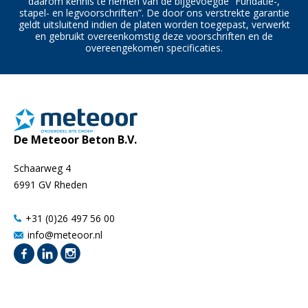
daarom kennis te nemen van de bijgevoegde “Fundatie-,
stapel- en legvoorschriften”. De door ons verstrekte garantie
geldt uitsluitend indien de platen worden toegepast, verwerkt
en gebruikt overeenkomstig deze voorschriften en de
overeengekomen specificaties.
De Meteoor Beton B.V.
Schaarweg 4
6991 GV Rheden
+31 (0)26 497 56 00
info@meteoor.nl