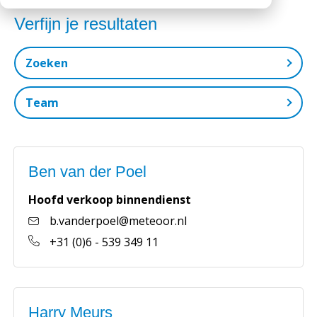
Werken bij
Medewerkers
Openingstijden
Verfijn je resultaten
Historie
Zoeken
MVO
Team
Veelgestelde vragen
Verkoop Stelcon (7)
Ben van der Poel
Verkoop Railcon / Divicon (3)
Bedrijfsbureau / Logistiek (6)
Hoofd verkoop binnendienst
Werkvoorbereiding / Planning (3)
b.vanderpoel@meteoor.nl
+31 (0)6 - 539 349 11
Harry Meurs