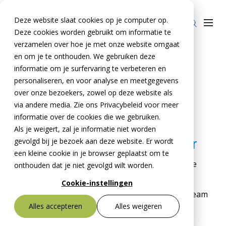
Deze website slaat cookies op je computer op.
Deze cookies worden gebruikt om informatie te
verzamelen over hoe je met onze website omgaat
en om je te onthouden. We gebruiken deze
Home
»
Over ons
»
Medewerkers
informatie om je surfervaring te verbeteren en
Producten
Medewerkers
personaliseren, en voor analyse en meetgegevens
over onze bezoekers, zowel op deze website als
Stelcon®
BTE Groep
via andere media. Zie ons Privacybeleid voor meer
Railcon®
informatie over de cookies die we gebruiken.
Onze verhalen
Als je weigert, zal je informatie niet worden
Divicon®
Over ons
gevolgd bij je bezoek aan deze website. Er wordt
Maak kennis met De Meteoor
een kleine cookie in je browser geplaatst om te
Over De Meteoor Beton B.V.
Contact
Bij De Meteoor werken we met specialisten. Onze
onthouden dat je niet gevolgd wilt worden.
Over Stelcon®
medewerkers zijn allemaal één e-mail of
Contact Stelcon®
Cookie-instellingen
telefoongesprek bij je vandaan. We stellen ons team
Over Railcon®
Contact Railcon®
Bestekservice Stelcon
Alles accepteren
Alles weigeren
graag aan je voor.
Downloads
Over Divicon®
Contact Divicon®