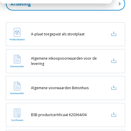
Afdeling
Werken bij
Medewerkers
Productspecificaties (25)
Openingstijden
Certificaten (13)
Historie
Stelcon (18)
Voorwaarden (3)
MVO
Railcon (14)
Prestatieverklaringen (7)
A-plaat toegepast als stootplaat
Divicon (1)
Veelgestelde vragen
Verwerkingsadviezen (2)
Algemene inkoopvoorwaarden voor de
levering
Algemene voorwaarden Betonhuis
BSB productcertificaat K20364/04