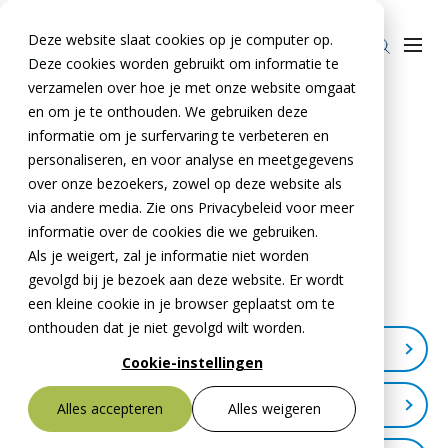
Deze website slaat cookies op je computer op.
Deze cookies worden gebruikt om informatie te
verzamelen over hoe je met onze website omgaat
en om je te onthouden. We gebruiken deze
Home
»
Downloads
informatie om je surfervaring te verbeteren en
Producten
personaliseren, en voor analyse en meetgegevens
over onze bezoekers, zowel op deze website als
Stelcon®
BTE Groep
via andere media. Zie ons Privacybeleid voor meer
Downloads
Railcon®
informatie over de cookies die we gebruiken.
Onze verhalen
Als je weigert, zal je informatie niet worden
Divicon®
Over ons
gevolgd bij je bezoek aan deze website. Er wordt
Verfijn je zoekopdracht
een kleine cookie in je browser geplaatst om te
Over De Meteoor Beton B.V.
Contact
onthouden dat je niet gevolgd wilt worden.
Zoek
Over Stelcon®
Contact Stelcon®
Cookie-instellingen
Over Railcon®
Contact Railcon®
Bestekservice Stelcon
Categorie
Alles accepteren
Alles weigeren
Downloads
Over Divicon®
Contact Divicon®