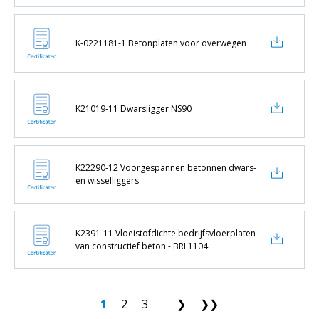
K-0221181-1 Betonplaten voor overwegen
K21019-11 Dwarsligger NS90
K22290-12 Voorgespannen betonnen dwars-
en wisselliggers
K2391-11 Vloeistofdichte bedrijfsvloerplaten
van constructief beton - BRL1104
1
2
3
❯
❯❯