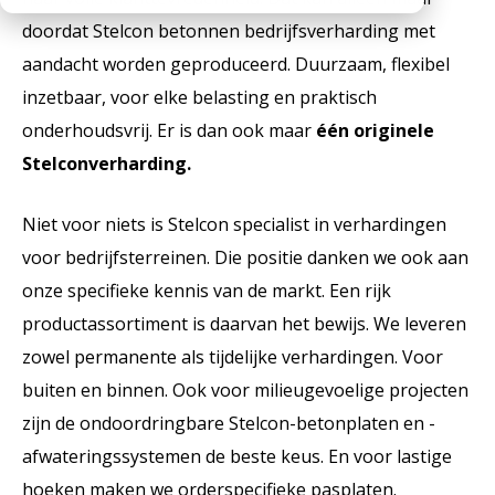
Werken bij
Medewerkers
Openingstijden
doordat Stelcon betonnen bedrijfsverharding met
aandacht worden geproduceerd. Duurzaam, flexibel
Historie
inzetbaar, voor elke belasting en praktisch
MVO
onderhoudsvrij. Er is dan ook maar
één originele
Veelgestelde vragen
Stelconverharding.
Niet voor niets is Stelcon specialist in verhardingen
voor bedrijfsterreinen. Die positie danken we ook aan
onze specifieke kennis van de markt. Een rijk
productassortiment is daarvan het bewijs. We leveren
zowel permanente als tijdelijke verhardingen. Voor
buiten en binnen. Ook voor milieugevoelige projecten
zijn de ondoordringbare Stelcon-betonplaten en -
afwateringssystemen de beste keus. En voor lastige
hoeken maken we orderspecifieke pasplaten.