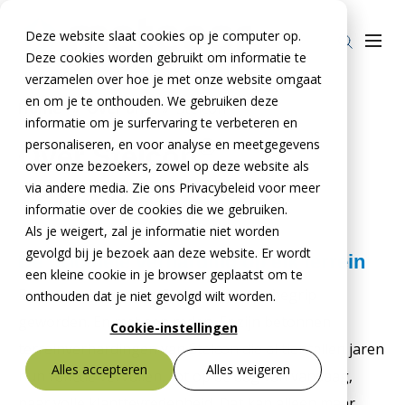
Deze website slaat cookies op je computer op.
Deze cookies worden gebruikt om informatie te
verzamelen over hoe je met onze website omgaat
en om je te onthouden. We gebruiken deze
Home
»
Over ons
»
Stelcon
informatie om je surfervaring te verbeteren en
Producten
®
personaliseren, en voor analyse en meetgegevens
Over Stelcon
over onze bezoekers, zowel op deze website als
Stelcon®
BTE Groep
via andere media. Zie ons Privacybeleid voor meer
Railcon®
informatie over de cookies die we gebruiken.
Onze verhalen
Als je weigert, zal je informatie niet worden
Divicon®
Over ons
gevolgd bij je bezoek aan deze website. Er wordt
De originele verharding op elk terrein
een kleine cookie in je browser geplaatst om te
Over De Meteoor Beton B.V.
Contact
Betonproducten van Stelcon zijn een begrip
onthouden dat je niet gevolgd wilt worden.
Over Stelcon®
Contact Stelcon®
geworden. En met een reden. Er zijn betonnen
Cookie-instellingen
terreinverhardingen van Stelcon die al tientallen jaren
Over Railcon®
Contact Railcon®
Bestekservice Stelcon
Alles accepteren
Alles weigeren
hun functie vervullen, tot op de dag van vandaag,
Downloads
Over Divicon®
Contact Divicon®
naar volle klanttevredenheid. Dat kan alleen maar