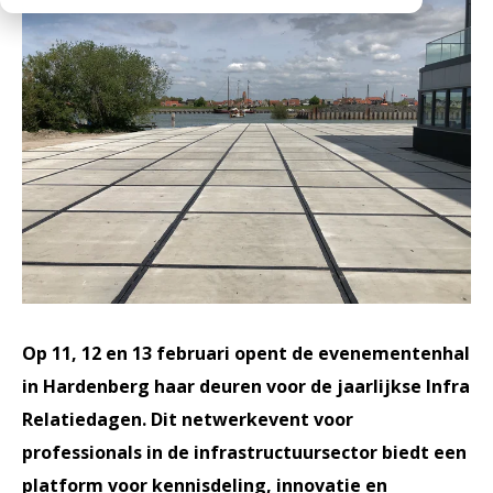
Werken bij
Medewerkers
Openingstijden
Historie
MVO
Veelgestelde vragen
Op 11, 12 en 13 februari opent de evenementenhal
in Hardenberg haar deuren voor de jaarlijkse Infra
Relatiedagen. Dit netwerkevent voor
professionals in de infrastructuursector biedt een
platform voor kennisdeling, innovatie en