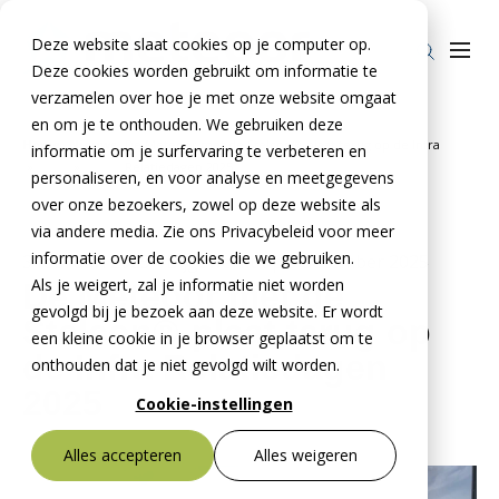
Deze website slaat cookies op je computer op.
Deze cookies worden gebruikt om informatie te
verzamelen over hoe je met onze website omgaat
en om je te onthouden. We gebruiken deze
Home
Nieuws
De Meteoor met de Stelcon®-plaat terug op de Infra
informatie om je surfervaring te verbeteren en
Producten
»
»
Relatiedagen 2025
personaliseren, en voor analyse en meetgegevens
over onze bezoekers, zowel op deze website als
Stelcon®
BTE Groep
via andere media. Zie ons Privacybeleid voor meer
Railcon®
informatie over de cookies die we gebruiken.
Onze verhalen
3 februari 2025
- Bijgewerkt op
9 december 2025
Als je weigert, zal je informatie niet worden
De Meteoor met de
Divicon®
Over ons
gevolgd bij je bezoek aan deze website. Er wordt
Stelcon®-plaat terug op
een kleine cookie in je browser geplaatst om te
Over De Meteoor Beton B.V.
Contact
de Infra Relatiedagen
onthouden dat je niet gevolgd wilt worden.
Over Stelcon®
2025
Contact Stelcon®
Cookie-instellingen
Over Railcon®
Contact Railcon®
Bestekservice Stelcon
Alles accepteren
Alles weigeren
Downloads
Over Divicon®
Contact Divicon®