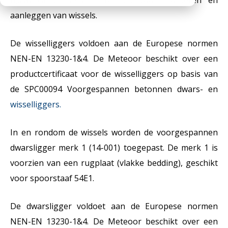
tijdswinst te behalen bij het voor monteren en
Werken bij
Medewerkers
Openingstijden
aanleggen van wissels.
Historie
De wisselliggers voldoen aan de Europese normen
MVO
NEN-EN 13230-1&4. De Meteoor beschikt over een
productcertificaat voor de wisselliggers op basis van
Veelgestelde vragen
de SPC00094 Voorgespannen betonnen dwars- en
wisselliggers.
In en rondom de wissels worden de voorgespannen
dwarsligger merk 1 (14-001) toegepast. De merk 1 is
voorzien van een rugplaat (vlakke bedding), geschikt
voor spoorstaaf 54E1.
De dwarsligger voldoet aan de Europese normen
NEN-EN 13230-1&4. De Meteoor beschikt over een