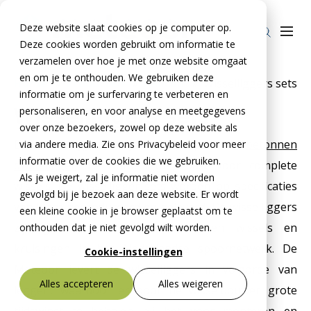
Deze website slaat cookies op je computer op.
Deze cookies worden gebruikt om informatie te
verzamelen over hoe je met onze website omgaat
en om je te onthouden. We gebruiken deze
Home
»
Producten
»
Railcon
»
Wisselliggers sets
informatie om je surfervaring te verbeteren en
Producten
Wisselliggers sets
personaliseren, en voor analyse en meetgegevens
over onze bezoekers, zowel op deze website als
Stelcon®
BTE Groep
De wisselliggers zijn voorgespannen
betonnen
via andere media. Zie ons Privacybeleid voor meer
Railcon®
informatie over de cookies die we gebruiken.
Onze verhalen
dwarsligger
die worden toegepast voor complete
Als je weigert, zal je informatie niet worden
wissels. De wisselligger sets worden op specificaties
Divicon®
Over ons
gevolgd bij je bezoek aan deze website. Er wordt
van klant geproduceerd en geleverd. De wisselliggers
een kleine cookie in je browser geplaatst om te
Over De Meteoor Beton B.V.
Contact
zijn geschikt voor diverse soorten wissels en
onthouden dat je niet gevolgd wilt worden.
Over Stelcon®
Contact Stelcon®
kruisingen in het Nederlandse spoornetwerk. De
Cookie-instellingen
Meteoor levert de wisselliggers in volgorde van
Over Railcon®
Contact Railcon®
Bestekservice Stelcon
Alles accepteren
Alles weigeren
leggen, waardoor er door de wisselbouwer grote
Downloads
Over Divicon®
Contact Divicon®