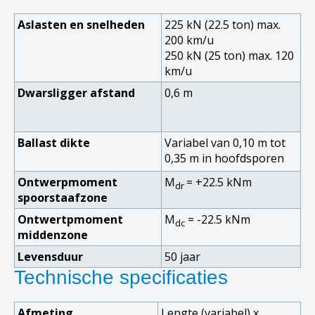
Aslasten en snelheden
225 kN (22.5 ton) max.
200 km/u
250 kN (25 ton) max. 120
km/u
Dwarsligger afstand
0,6 m
Ballast dikte
Variabel van 0,10 m tot
0,35 m in hoofdsporen
Ontwerpmoment
M
= +22.5 kNm
dr
spoorstaafzone
Ontwertpmoment
M
= -22.5 kNm
dc
middenzone
Levensduur
50 jaar
Technische specificaties
Afmeting
Lengte (variabel) x