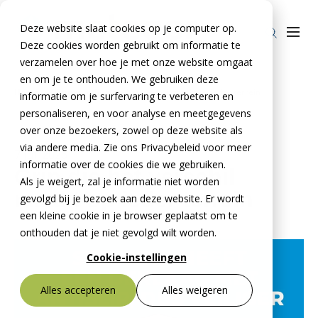
Deze website slaat cookies op je computer op.
Deze cookies worden gebruikt om informatie te
verzamelen over hoe je met onze website omgaat
en om je te onthouden. We gebruiken deze
Home
»
Nieuws
»
Grip die het verschil maakt op ieder terrein
informatie om je surfervaring te verbeteren en
Producten
personaliseren, en voor analyse en meetgegevens
over onze bezoekers, zowel op deze website als
Stelcon®
BTE Groep
via andere media. Zie ons Privacybeleid voor meer
7 juli 2026
Railcon®
informatie over de cookies die we gebruiken.
Onze verhalen
Grip die het verschil
Als je weigert, zal je informatie niet worden
Divicon®
maakt op ieder terrein
Over ons
gevolgd bij je bezoek aan deze website. Er wordt
een kleine cookie in je browser geplaatst om te
Over De Meteoor Beton B.V.
Contact
onthouden dat je niet gevolgd wilt worden.
Over Stelcon®
Contact Stelcon®
Cookie-instellingen
Over Railcon®
Contact Railcon®
Bestekservice Stelcon
Alles accepteren
Alles weigeren
Downloads
Over Divicon®
Contact Divicon®