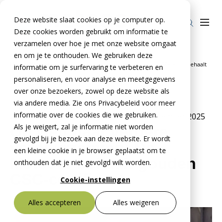
Deze website slaat cookies op je computer op.
Deze cookies worden gebruikt om informatie te
verzamelen over hoe je met onze website omgaat
en om je te onthouden. We gebruiken deze
Home
Nieuws
Op weg naar verdere verduurzaming; De Meteoor behaalt
informatie om je surfervaring te verbeteren en
Producten
»
»
gouden CSC-certificaat
personaliseren, en voor analyse en meetgegevens
over onze bezoekers, zowel op deze website als
Stelcon®
BTE Groep
via andere media. Zie ons Privacybeleid voor meer
Railcon®
informatie over de cookies die we gebruiken.
Onze verhalen
25 september 2024
- Bijgewerkt op
9 december 2025
Als je weigert, zal je informatie niet worden
Op weg naar verdere
Divicon®
Over ons
gevolgd bij je bezoek aan deze website. Er wordt
verduurzaming; De
een kleine cookie in je browser geplaatst om te
Over De Meteoor Beton B.V.
Contact
Meteoor behaalt gouden
onthouden dat je niet gevolgd wilt worden.
Over Stelcon®
CSC-certificaat
Contact Stelcon®
Cookie-instellingen
Over Railcon®
Contact Railcon®
Bestekservice Stelcon
Alles accepteren
Alles weigeren
Downloads
Over Divicon®
Contact Divicon®