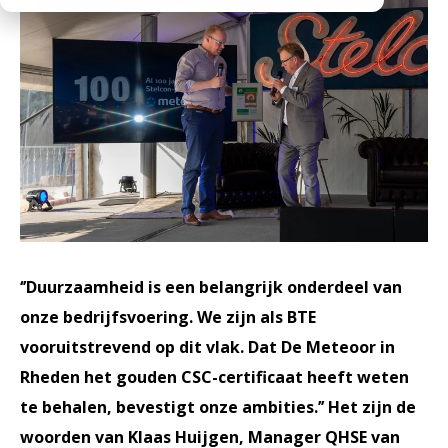
Werken bij
Medewerkers
Openingstijden
Historie
MVO
Veelgestelde vragen
‘’Duurzaamheid is een belangrijk onderdeel van
onze bedrijfsvoering. We zijn als BTE
vooruitstrevend op dit vlak. Dat De Meteoor in
Rheden het gouden CSC-certificaat heeft weten
te behalen, bevestigt onze ambities.’’ Het zijn de
woorden van Klaas Huijgen, Manager QHSE van