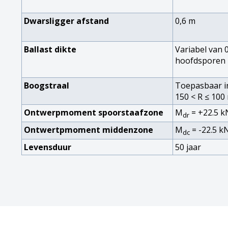
Dwarsligger afstand
0,6 m
Ballast dikte
Variabel van 0
hoofdsporen
Boogstraal
Toepasbaar i
150 < R ≤ 100
Ontwerpmoment spoorstaafzone
M
= +22.5 
dr
Ontwertpmoment middenzone
M
= -22.5 
dc
Levensduur
50 jaar