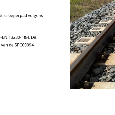
dersleeperpad volgens
N-EN 13230-1&4. De
s van de SPC00094