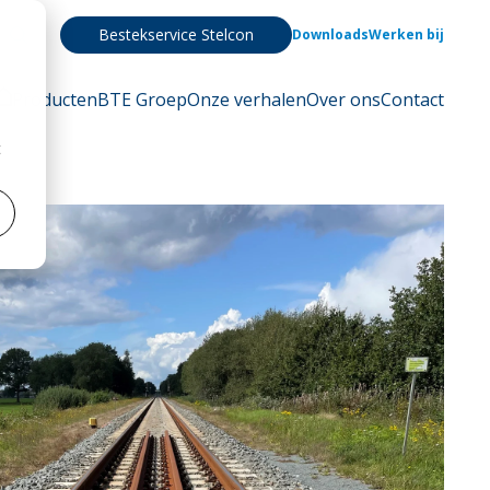
Bestekservice Stelcon
Downloads
Werken bij
Producten
BTE Groep
Onze verhalen
Over ons
Contact
t