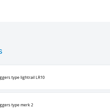
s
gers type lightrail LR10
ggers type merk 2