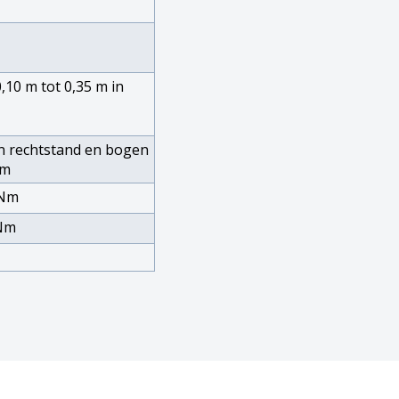
,10 m tot 0,35 m in
n rechtstand en bogen
 m
kNm
kNm