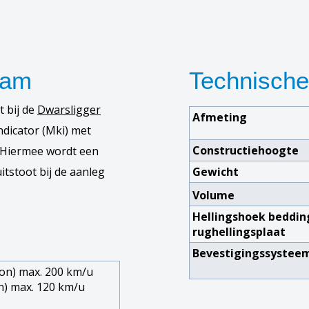
aam
Technische 
 bij de
Dwarsligger
Afmeting
ndicator (Mki) met
Constructiehoogte
. Hiermee wordt een
uitstoot bij de aanleg
Gewicht
Volume
Hellingshoek beddin
rughellingsplaat
Bevestigingssystee
ton) max. 200 km/u
n) max. 120 km/u