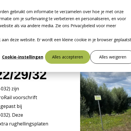
rden gebruikt om informatie te verzamelen over hoe je met onze
atie om je surfervaring te verbeteren en personaliseren, en voor
bsite als via andere media. Zie ons Privacybeleid voor meer
ek aan deze website. Er wordt een kleine cookie in je browser geplaats
»
Merk 22 32
Cookie-instellingen
Alles accepteren
Alles weigeren
22/29/32
032) zijn
roRail voorschrift
gepast bij
-032). Deze
xtra rughellingsplaten