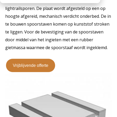
oplossing voor overwegen in zowel heavy- als
Werken bij
Medewerkers
Openingstijden
lightrailsporen. De plaat wordt afgesteld op een op
hoogte afgereid, mechanisch verdicht onderbed. De in
Historie
te bouwen spoorstaven komen op kunststof stroken
MVO
te liggen. Voor de bevestiging van de spoorstaven
Veelgestelde vragen
door middel van het ingieten met een rubber
gietmassa waarmee de spoorstaaf wordt ingeklemd.
Vrijblijvende offerte