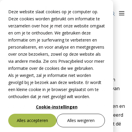
Deze website slaat cookies op je computer op.
Deze cookies worden gebruikt om informatie te
verzamelen over hoe je met onze website omgaat
en om je te onthouden. We gebruiken deze
Home
»
Producten
»
Railcon
»
informatie om je surfervaring te verbeteren en
Raildraagplaten embedded
Producten
personaliseren, en voor analyse en meetgegevens
over onze bezoekers, zowel op deze website als
Raildraagplaten
Stelcon®
BTE Groep
via andere media. Zie ons Privacybeleid voor meer
embedded
Railcon®
informatie over de cookies die we gebruiken.
Onze verhalen
Als je weigert, zal je informatie niet worden
De raildraagplaat embedded van De Meteoor kan
Divicon®
Over ons
gevolgd bij je bezoek aan deze website. Er wordt
worden toegepast op zwaar belaste kruisingen van
een kleine cookie in je browser geplaatst om te
Over De Meteoor Beton B.V.
Contact
onthouden dat je niet gevolgd wilt worden.
wegen spoorwegverkeer. Daarnaast is de
Over Stelcon®
Contact Stelcon®
raildraagplaat geschikt voor spooremplacementen en
Cookie-instellingen
industrieterreinen, waar sprake is van gecombineerd
Over Railcon®
Contact Railcon®
Bestekservice Stelcon
Alles accepteren
Alles weigeren
weg- en spoortransport. De raildraagplaat vormt dé
Downloads
Over Divicon®
Contact Divicon®