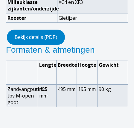
Milieuklasse
XC4 en XF3
zijkanten/onderzijde
Rooster
Gietijzer
Bekijk details (PDF)
Formaten & afmetingen
Lengte
Breedte
Hoogte
Gewicht
Zandvangputkop
495
495 mm
195 mm
90 kg
tbv M-open
mm
goot