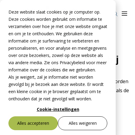
Deze website slaat cookies op je computer op.
Deze cookies worden gebruikt om informatie te
verzamelen over hoe je met onze website omgaat
en om je te onthouden. We gebruiken deze
Home
»
Producten
»
Stelcon
»
informatie om je surfervaring te verbeteren en
Stelcon zandvangput bij m open goot
Producten
personaliseren, en voor analyse en meetgegevens
over onze bezoekers, zowel op deze website als
Stelcon zandvangput bij
Stelcon®
BTE Groep
via andere media. Zie ons Privacybeleid voor meer
M-open goot
Railcon®
informatie over de cookies die we gebruiken.
Onze verhalen
Als je weigert, zal je informatie niet worden
De Stelcon M-open goten kunnen afgewaterd worden
Divicon®
Over ons
gevolgd bij je bezoek aan deze website. Er wordt
op de Stelcon zandvangput. Zowel de open goot als de
een kleine cookie in je browser geplaatst om te
Over De Meteoor Beton B.V.
Contact
onthouden dat je niet gevolgd wilt worden.
zandvangput hebben een vellingkant.
Over Stelcon®
Contact Stelcon®
Cookie-instellingen
Over Railcon®
Contact Railcon®
Bestekservice Stelcon
Vrijblijvende offerte
Bekijk details
Alles accepteren
Alles weigeren
Downloads
Over Divicon®
Contact Divicon®