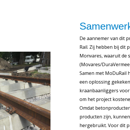
Samenwerk
De aannemer van dit p
Rail. Zij hebben bij dit
Monvares, waaruit de
(Movares/DuraVermeer)
Samen met MoDuRail h
een oplossing gekeken
kraanbaanliggers voor 
om het project kostenef
Omdat betonproducte
producten zijn, kunne
hergebruikt. Voor dit p