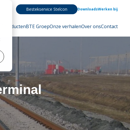
Bestekservice Stelcon
Downloads
Werken bij
Producten
BTE Groep
Onze verhalen
Over ons
Contact
t
erminal