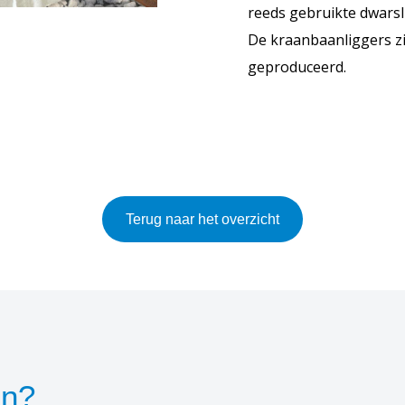
reeds gebruikte dwars
De kraanbaanliggers zi
geproduceerd.
Terug naar het overzicht
en?