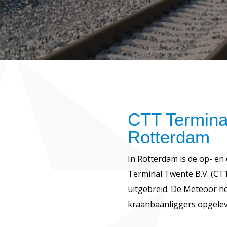
CTT Termina
Rotterdam
In Rotterdam is de op- en
Terminal Twente B.V. (CTT
uitgebreid. De Meteoor hee
kraanbaanliggers opgele