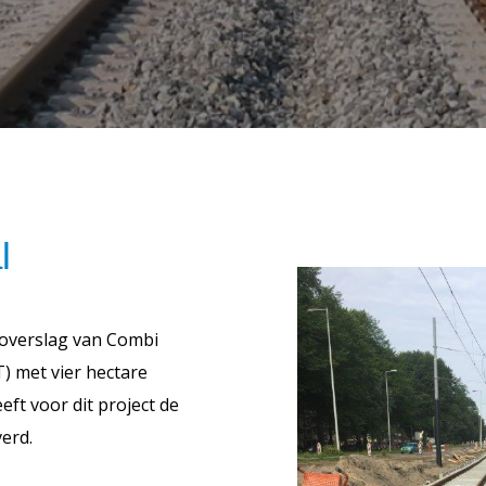
l
 overslag van Combi
) met vier hectare
ft voor dit project de
verd.