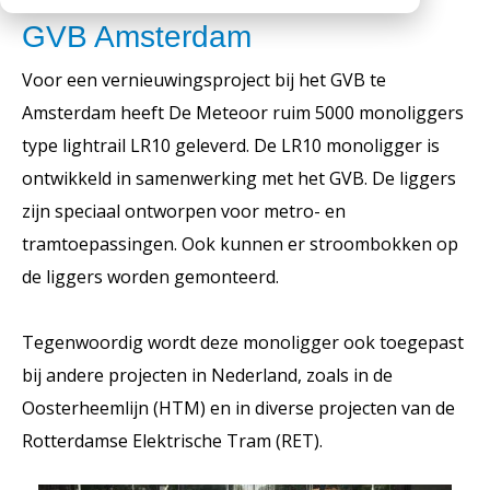
Werken bij
Medewerkers
Openingstijden
GVB Amsterdam
Historie
Voor een vernieuwingsproject bij het GVB te
Amsterdam heeft De Meteoor ruim 5000 monoliggers
MVO
type lightrail LR10 geleverd. De LR10 monoligger is
Veelgestelde vragen
ontwikkeld in samenwerking met het GVB. De liggers
zijn speciaal ontworpen voor metro- en
tramtoepassingen. Ook kunnen er stroombokken op
de liggers worden gemonteerd.
Tegenwoordig wordt deze monoligger ook toegepast
bij andere projecten in Nederland, zoals in de
Oosterheemlijn (HTM) en in diverse projecten van de
Rotterdamse Elektrische Tram (RET).