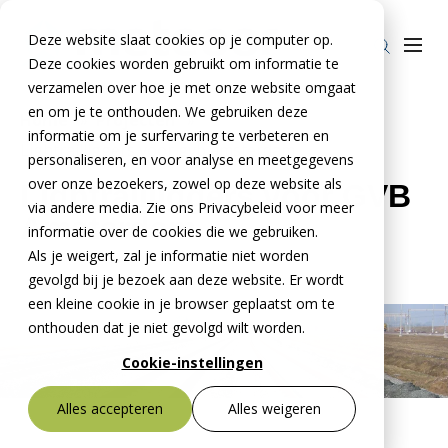
Deze website slaat cookies op je computer op.
Deze cookies worden gebruikt om informatie te
verzamelen over hoe je met onze website omgaat
en om je te onthouden. We gebruiken deze
Home
»
Projecten
»
informatie om je surfervaring te verbeteren en
Lightrailliggers voor gvb amsterdam
Producten
personaliseren, en voor analyse en meetgegevens
over onze bezoekers, zowel op deze website als
Lightrailliggers voor GVB
Stelcon®
BTE Groep
via andere media. Zie ons Privacybeleid voor meer
Amsterdam
Railcon®
informatie over de cookies die we gebruiken.
Onze verhalen
Als je weigert, zal je informatie niet worden
Divicon®
Over ons
gevolgd bij je bezoek aan deze website. Er wordt
een kleine cookie in je browser geplaatst om te
Over De Meteoor Beton B.V.
Contact
onthouden dat je niet gevolgd wilt worden.
Over Stelcon®
Contact Stelcon®
Cookie-instellingen
Over Railcon®
Contact Railcon®
Bestekservice Stelcon
Alles accepteren
Alles weigeren
Downloads
Over Divicon®
Contact Divicon®