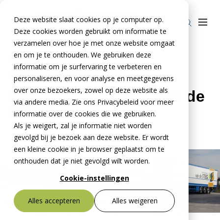
Deze website slaat cookies op je computer op.
Deze cookies worden gebruikt om informatie te
verzamelen over hoe je met onze website omgaat
en om je te onthouden. We gebruiken deze
Home
»
Projecten
»
informatie om je surfervaring te verbeteren en
Schaffelaarbos bv van de steeg
Producten
personaliseren, en voor analyse en meetgegevens
over onze bezoekers, zowel op deze website als
Schaffelaarbos BV van de
Stelcon®
BTE Groep
via andere media. Zie ons Privacybeleid voor meer
Steeg
Railcon®
informatie over de cookies die we gebruiken.
Onze verhalen
Als je weigert, zal je informatie niet worden
Divicon®
Over ons
gevolgd bij je bezoek aan deze website. Er wordt
een kleine cookie in je browser geplaatst om te
Over De Meteoor Beton B.V.
Contact
onthouden dat je niet gevolgd wilt worden.
Over Stelcon®
Contact Stelcon®
Cookie-instellingen
Over Railcon®
Contact Railcon®
Bestekservice Stelcon
Alles accepteren
Alles weigeren
Downloads
Over Divicon®
Contact Divicon®