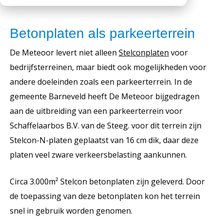
Werken bij
Medewerkers
Openingstijden
Betonplaten als parkeerterrein
Historie
MVO
De Meteoor levert niet alleen
Stelconplaten
voor
bedrijfsterreinen, maar biedt ook mogelijkheden voor
Veelgestelde vragen
andere doeleinden zoals een parkeerterrein. In de
gemeente Barneveld heeft De Meteoor bijgedragen
aan de uitbreiding van een parkeerterrein voor
Schaffelaarbos B.V. van de Steeg. voor dit terrein zijn
Stelcon-N-platen geplaatst van 16 cm dik, daar deze
platen veel zware verkeersbelasting aankunnen.
Circa 3.000m² Stelcon betonplaten zijn geleverd. Door
de toepassing van deze betonplaten kon het terrein
snel in gebruik worden genomen.