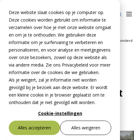
Deze website slaat cookies op je computer op.
Deze cookies worden gebruikt om informatie te
verzamelen over hoe je met onze website omgaat
en om je te onthouden. We gebruiken deze
Home
Nieuws
De enige echte én originele Stelcon®-plaat bestaat honderd
informatie om je surfervaring te verbeteren en
Producten
»
»
jaar, reden voor feestje
personaliseren, en voor analyse en meetgegevens
over onze bezoekers, zowel op deze website als
Stelcon®
BTE Groep
via andere media. Zie ons Privacybeleid voor meer
Railcon®
informatie over de cookies die we gebruiken.
Onze verhalen
1 maart 2024
- Bijgewerkt op
9 december 2025
Als je weigert, zal je informatie niet worden
De enige echte én
Divicon®
Over ons
gevolgd bij je bezoek aan deze website. Er wordt
originele Stelcon®-plaat
een kleine cookie in je browser geplaatst om te
Over De Meteoor Beton B.V.
Contact
bestaat honderd jaar,
onthouden dat je niet gevolgd wilt worden.
Over Stelcon®
reden voor feestje
Contact Stelcon®
Cookie-instellingen
Over Railcon®
Contact Railcon®
Bestekservice Stelcon
Alles accepteren
Alles weigeren
Downloads
Over Divicon®
Contact Divicon®