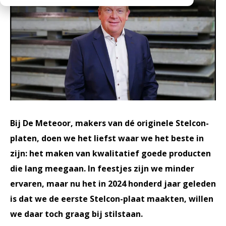
Werken bij
Medewerkers
Openingstijden
Historie
MVO
Veelgestelde vragen
Bij De Meteoor, makers van dé originele Stelcon-
platen, doen we het liefst waar we het beste in
zijn: het maken van kwalitatief goede producten
die lang meegaan. In feestjes zijn we minder
ervaren, maar nu het in 2024 honderd jaar geleden
is dat we de eerste Stelcon-plaat maakten, willen
we daar toch graag bij stilstaan.