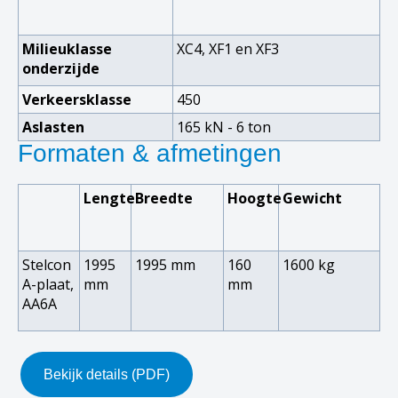
Milieuklasse
XC4, XF1 en XF3
onderzijde
Verkeersklasse
450
Aslasten
165 kN - 6 ton
Formaten & afmetingen
Lengte
Breedte
Hoogte
Gewicht
Stelcon
1995
1995 mm
160
1600 kg
A-plaat,
mm
mm
AA6A
Bekijk details (PDF)