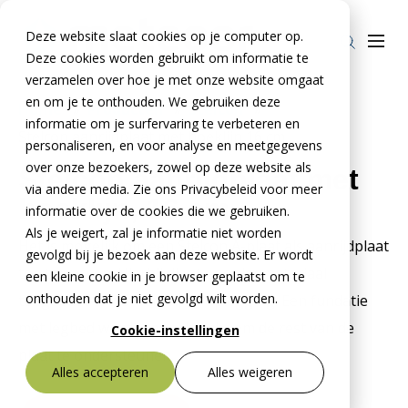
Deze website slaat cookies op je computer op.
Deze cookies worden gebruikt om informatie te
verzamelen over hoe je met onze website omgaat
en om je te onthouden. We gebruiken deze
Home
»
Producten
»
Stelcon
»
informatie om je surfervaring te verbeteren en
Stelcon aanrijdplaat met hoeklijn 16 cm
Producten
personaliseren, en voor analyse en meetgegevens
over onze bezoekers, zowel op deze website als
Stelcon aanrijdplaat met
Stelcon®
BTE Groep
via andere media. Zie ons Privacybeleid voor meer
hoeklijn, 16 cm
Railcon®
informatie over de cookies die we gebruiken.
Onze verhalen
Als je weigert, zal je informatie niet worden
Het is mogelijk om een Stelcon A-plaat als aanrijdplaat
Divicon®
Over ons
gevolgd bij je bezoek aan deze website. Er wordt
toe te passen. Hierbij dient er oplegmateriaal
een kleine cookie in je browser geplaatst om te
Over De Meteoor Beton B.V.
Contact
onthouden dat je niet gevolgd wilt worden.
toegepast te worden bij de oplegging. Een fundatie
Over Stelcon®
Contact Stelcon®
met legbed wordt aangebracht om de rest van de
Cookie-instellingen
plaat te ondersteunen.
Over Railcon®
Contact Railcon®
Bestekservice Stelcon
Alles accepteren
Alles weigeren
Downloads
Over Divicon®
Contact Divicon®