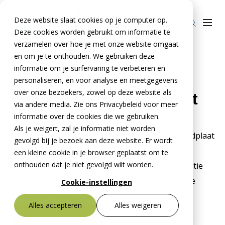
Deze website slaat cookies op je computer op.
Deze cookies worden gebruikt om informatie te
verzamelen over hoe je met onze website omgaat
en om je te onthouden. We gebruiken deze
Home
»
Producten
»
Stelcon
»
informatie om je surfervaring te verbeteren en
Stelcon aanrijdplaat met vellingkant 16 cm
Producten
personaliseren, en voor analyse en meetgegevens
over onze bezoekers, zowel op deze website als
Stelcon aanrijdplaat met
Stelcon®
BTE Groep
via andere media. Zie ons Privacybeleid voor meer
vellingkant, 16 cm
Railcon®
informatie over de cookies die we gebruiken.
Onze verhalen
Als je weigert, zal je informatie niet worden
Het is mogelijk om een Stelcon A-plaat als aanrijdplaat
Divicon®
Over ons
gevolgd bij je bezoek aan deze website. Er wordt
toe te passen. Hierbij dient er oplegmateriaal
een kleine cookie in je browser geplaatst om te
Over De Meteoor Beton B.V.
Contact
onthouden dat je niet gevolgd wilt worden.
toegepast te worden bij de oplegging. Een fundatie
Over Stelcon®
Contact Stelcon®
met legbed wordt aangebracht om de rest van de
Cookie-instellingen
plaat te ondersteunen.
Over Railcon®
Contact Railcon®
Bestekservice Stelcon
Alles accepteren
Alles weigeren
Downloads
Over Divicon®
Contact Divicon®
Vrijblijvende offerte