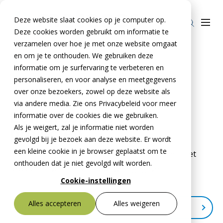
Deze website slaat cookies op je computer op.
Deze cookies worden gebruikt om informatie te
verzamelen over hoe je met onze website omgaat
en om je te onthouden. We gebruiken deze
Home
»
Projecten
informatie om je surfervaring te verbeteren en
Producten
personaliseren, en voor analyse en meetgegevens
over onze bezoekers, zowel op deze website als
Stelcon®
BTE Groep
via andere media. Zie ons Privacybeleid voor meer
Een greep uit onze
Railcon®
informatie over de cookies die we gebruiken.
Onze verhalen
Als je weigert, zal je informatie niet worden
projecten
Divicon®
Over ons
gevolgd bij je bezoek aan deze website. Er wordt
een kleine cookie in je browser geplaatst om te
Op deze pagina staan verschillende projecten met
Over De Meteoor Beton B.V.
Contact
onthouden dat je niet gevolgd wilt worden.
producten van De Meteoor weergegeven.
Over Stelcon®
Contact Stelcon®
Cookie-instellingen
Over Railcon®
Contact Railcon®
Bestekservice Stelcon
Alles accepteren
Alles weigeren
Filter op categorie
Downloads
Over Divicon®
Contact Divicon®