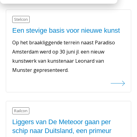
Werken bij
Medewerkers
Openingstijden
Railcon (5)
Stelcon
Historie
Stelcon (19)
Een stevige basis voor nieuwe kunst
MVO
Op het braakliggende terrein naast Paradiso
Veelgestelde vragen
Amsterdam werd op 30 juni jl. een nieuw
kunstwerk van kunstenaar Leonard van
Munster gepresenteerd.
Railcon
Liggers van De Meteoor gaan per
schip naar Duitsland, een primeur