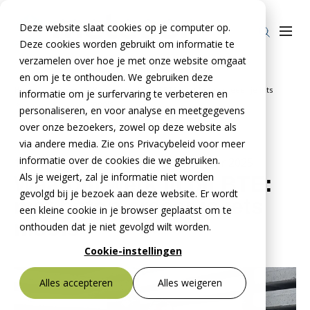
Deze website slaat cookies op je computer op.
Deze cookies worden gebruikt om informatie te
verzamelen over hoe je met onze website omgaat
en om je te onthouden. We gebruiken deze
Home
Nieuws
Waarom werk jij bij BTE: met beton creëer je iets
informatie om je surfervaring te verbeteren en
Producten
»
»
moois
personaliseren, en voor analyse en meetgegevens
over onze bezoekers, zowel op deze website als
Stelcon®
BTE Groep
via andere media. Zie ons Privacybeleid voor meer
Railcon®
informatie over de cookies die we gebruiken.
Onze verhalen
17 april 2024
- Bijgewerkt op
9 december 2025
Als je weigert, zal je informatie niet worden
Waarom werk jij bij BTE:
Divicon®
Over ons
gevolgd bij je bezoek aan deze website. Er wordt
met beton creëer je iets
een kleine cookie in je browser geplaatst om te
Over De Meteoor Beton B.V.
Contact
moois
onthouden dat je niet gevolgd wilt worden.
Over Stelcon®
Contact Stelcon®
Cookie-instellingen
Over Railcon®
Contact Railcon®
Bestekservice Stelcon
Alles accepteren
Alles weigeren
Downloads
Over Divicon®
Contact Divicon®