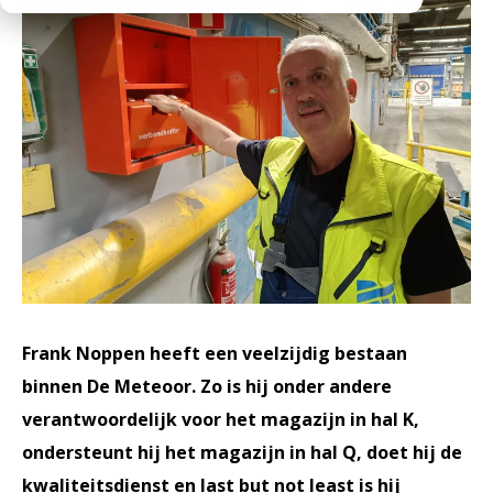
Werken bij
Medewerkers
Openingstijden
Historie
MVO
Veelgestelde vragen
Frank Noppen heeft een veelzijdig bestaan
binnen De Meteoor. Zo is hij onder andere
verantwoordelijk voor het magazijn in hal K,
ondersteunt hij het magazijn in hal Q, doet hij de
kwaliteitsdienst en last but not least is hij