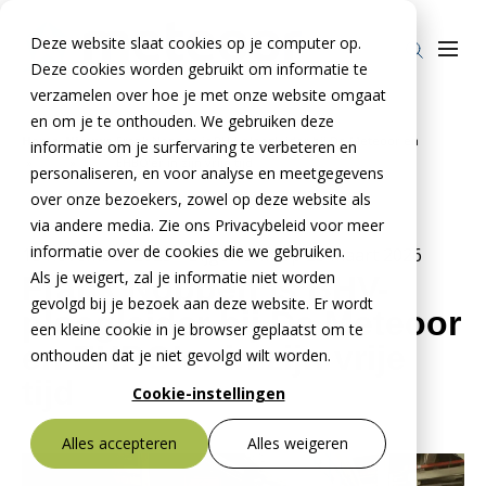
Deze website slaat cookies op je computer op.
Deze cookies worden gebruikt om informatie te
verzamelen over hoe je met onze website omgaat
en om je te onthouden. We gebruiken deze
Home
Nieuws
Frank Noppen is BHV-ploegleider bij De Meteoor en
informatie om je surfervaring te verbeteren en
Producten
»
»
EHBO’er in zijn vrije tijd
personaliseren, en voor analyse en meetgegevens
over onze bezoekers, zowel op deze website als
Stelcon®
BTE Groep
via andere media. Zie ons Privacybeleid voor meer
Railcon®
informatie over de cookies die we gebruiken.
Onze verhalen
18 november 2025
- Bijgewerkt op
23 maart 2026
Als je weigert, zal je informatie niet worden
Frank Noppen is BHV-
Divicon®
Over ons
gevolgd bij je bezoek aan deze website. Er wordt
ploegleider bij De Meteoor
een kleine cookie in je browser geplaatst om te
Over De Meteoor Beton B.V.
Contact
en EHBO’er in zijn vrije
onthouden dat je niet gevolgd wilt worden.
Over Stelcon®
tijd
Contact Stelcon®
Cookie-instellingen
Over Railcon®
Contact Railcon®
Bestekservice Stelcon
Alles accepteren
Alles weigeren
Downloads
Over Divicon®
Contact Divicon®