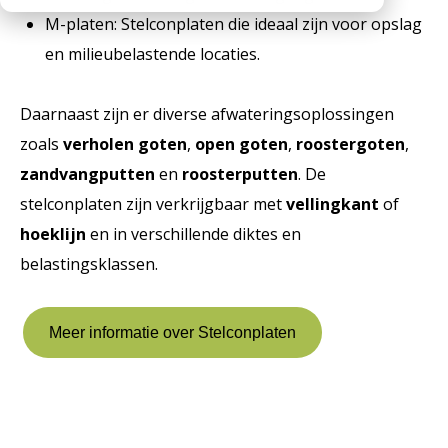
M-platen: Stelconplaten die ideaal zijn voor opslag
Werken bij
Medewerkers
Openingstijden
en milieubelastende locaties.
Historie
MVO
Daarnaast zijn er diverse afwateringsoplossingen
zoals
verholen goten
,
open goten
,
roostergoten
,
Veelgestelde vragen
zandvangputten
en
roosterputten
. De
stelconplaten zijn verkrijgbaar met
vellingkant
of
hoeklijn
en in verschillende diktes en
belastingsklassen.
Meer informatie over Stelconplaten