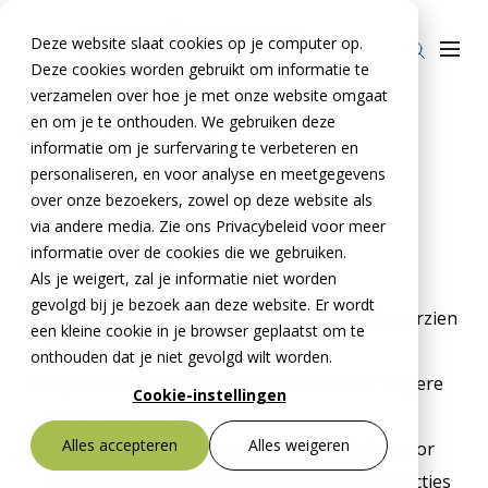
Deze website slaat cookies op je computer op.
Deze cookies worden gebruikt om informatie te
verzamelen over hoe je met onze website omgaat
en om je te onthouden. We gebruiken deze
Home
»
Producten
»
Stelcon
informatie om je surfervaring te verbeteren en
Producten
Stelconplaten
personaliseren, en voor analyse en meetgegevens
over onze bezoekers, zowel op deze website als
Stelcon®
BTE Groep
De meteoor biedt een compleet assortiment
via andere media. Zie ons Privacybeleid voor meer
Railcon®
informatie over de cookies die we gebruiken.
Onze verhalen
stelconplaten aan.
Als je weigert, zal je informatie niet worden
Divicon®
Over ons
gevolgd bij je bezoek aan deze website. Er wordt
N-platen: Standaard stelconplaten: enkel voorzien
een kleine cookie in je browser geplaatst om te
Over De Meteoor Beton B.V.
Contact
van transportwapening
onthouden dat je niet gevolgd wilt worden.
S-platen: Gewapende stelconplaten voor hogere
Over Stelcon®
Contact Stelcon®
Cookie-instellingen
as- en puntlasten
Over Railcon®
Contact Railcon®
Bestekservice Stelcon
Alles accepteren
Alles weigeren
A-platen: Zwaar gewapende stelconplaten voor
Downloads
Over Divicon®
Contact Divicon®
zeer hoge belastingen en overgangsconstructies