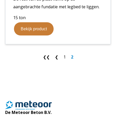
aangebrachte fundatie met legbed te liggen.
15 ton
Bekijk product
❮❮
❮
1
2
De Meteoor Beton B.V.